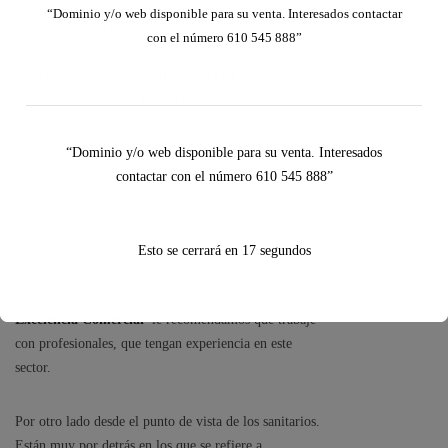
Mondragón determina que en el 100% de los casos los
“Dominio y/o web disponible para su venta. Interesados contactar
contenidos de la encuesta no se correspondían con las
con el número 610 545 888”
necesidades reales de los pacientes. Esa una evidencia
clara de que el enfoque
experiencia de cliente
necesita
una revisión o bien se podría trabajar de forma
complementaria con profesionales expertos en la
experiencia del paciente.
“Dominio y/o web disponible para su venta. Interesados
contactar con el número 610 545 888”
Un gerente de un centro de salud que quiera mejorar la
experiencia de paciente puede poner énfasis en las
dimensiones del cliente porque, en definitiva, tienen un
Esto se cerrará en
16
segundos
impacto comercial. Pero vistos los efectos de un
proyecto que vaya sólo dirigido al cliente, desde
Excelencia Comercial
le recomendamos que trabaje
con profesionales, que tengan experiencia en este
sector.
Por otro lado desde el punto de vista de los sanitarios.
Están muy por detrás en los que se refiere a